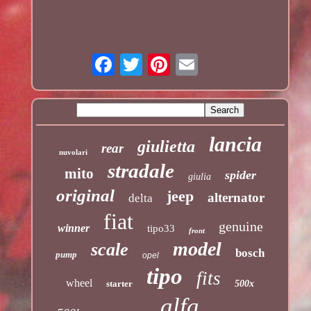
lancia
giulietta
rear
nuvolari
stradale
mito
spider
giulia
original
jeep
alternator
delta
fiat
genuine
winner
tipo33
front
model
scale
bosch
pump
opel
tipo
fits
wheel
starter
500x
alfa