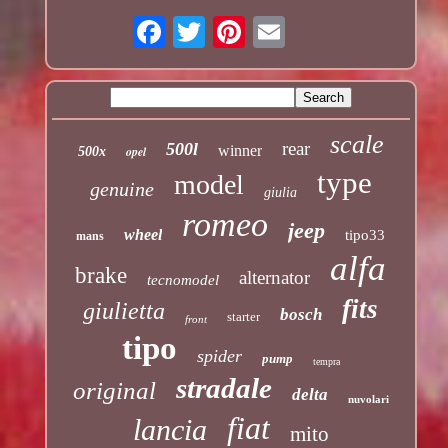
scale
rear
500l
winner
opel
500x
type
model
genuine
giulia
romeo
jeep
wheel
tipo33
mans
alfa
brake
alternator
tecnomodel
fits
giulietta
bosch
starter
front
tipo
spider
pump
tempra
stradale
original
delta
nuvolari
fiat
lancia
mito