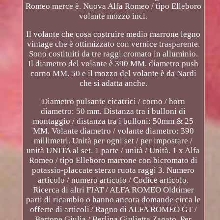
Romeo merce è. Nuova Alfa Romeo / tipo Elleboro
volante mozzo incl.
Il volante che cosa costruire medio marrone legno
vintage che è ottimizzato con vernice trasparente.
Sono costituiti da tre raggi cromato in alluminio.
Il diametro del volante è 390 MM, diametro push
corno MM. 50 e il mozzo del volante è da Nardi
che si adatta anche.
Diametro pulsante cicatrici / corno / horn
diametro: 50 mm. Distanza tra i bulloni di
montaggio / distanza tra i bulloni: 50mm & 25
MM. Volante diametro / volante diametro: 390
millimetri. Unità per ogni set / per impostare /
unità UNITA al set. 1 parte / unità / Unità. 1 x Alfa
Romeo / tipo Elleboro marrone con bicromato di
potassio-placcate sterzo ruota raggi 3. Numero
articolo / numero articolo / Codice articolo.
Ricerca di altri FIAT / ALFA ROMEO Oldtimer
parti di ricambio o hanno ancora domande circa le
offerte di articoli? Ragno di ALFA ROMEO GT /
Bertone Giulia / Berlina Giulietta Zagato. Per