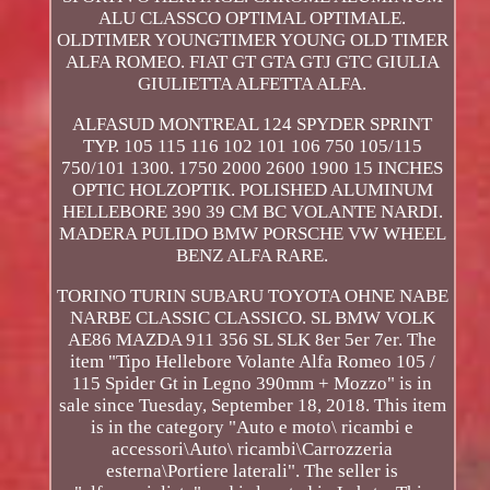
ALU CLASSCO OPTIMAL OPTIMALE.
OLDTIMER YOUNGTIMER YOUNG OLD TIMER
ALFA ROMEO. FIAT GT GTA GTJ GTC GIULIA
GIULIETTA ALFETTA ALFA.
ALFASUD MONTREAL 124 SPYDER SPRINT
TYP. 105 115 116 102 101 106 750 105/115
750/101 1300. 1750 2000 2600 1900 15 INCHES
OPTIC HOLZOPTIK. POLISHED ALUMINUM
HELLEBORE 390 39 CM BC VOLANTE NARDI.
MADERA PULIDO BMW PORSCHE VW WHEEL
BENZ ALFA RARE.
TORINO TURIN SUBARU TOYOTA OHNE NABE
NARBE CLASSIC CLASSICO. SL BMW VOLK
AE86 MAZDA 911 356 SL SLK 8er 5er 7er. The
item "Tipo Hellebore Volante Alfa Romeo 105 /
115 Spider Gt in Legno 390mm + Mozzo" is in
sale since Tuesday, September 18, 2018. This item
is in the category "Auto e moto\ ricambi e
accessori\Auto\ ricambi\Carrozzeria
esterna\Portiere laterali". The seller is