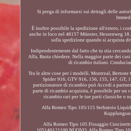
Si prega di informarsi sui dettagli delle aut
Immedi
È inoltre possibile la spedizione all'estero, i c
anche in loco nel 48157 Münster, Hessenweg 18. I 
sulla spedizione quando si acquista div
Indipendentemente dal fatto che tu stia cercando
Alfa, Basta chiedere. Nella maggior parte dei cas
di ricambio italiani. Conducia
Tra le altre cose per i modelli. Montreal, Bertone G
Spider 916, GTV 916, 156, 155, 147, GT, 166
partizionatore di ricambio può Accedi a partner
parte di ricambio acquisita, è possibile per un
ricambio rari per le tue parti classiche o
Alfa Romeo Tipo 105/115 Serbatoio Liquid
Kupplungsau
Alfa Romeo Tipo 105 Fissaggio Cuscinetto
105140121100 NUOVO. Alfa Romeo Tipo 105 1