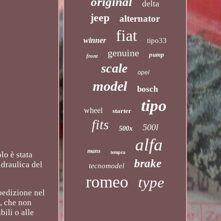
original
delta
jeep
alternator
fiat
winner
tipo33
genuine
pump
front
scale
opel
model
bosch
tipo
wheel
starter
fits
500l
500x
alfa
mans
tempra
lo è stata
brake
idraulica del
tecnomodel
romeo
type
pedizione nel
e, che non
ili o alle