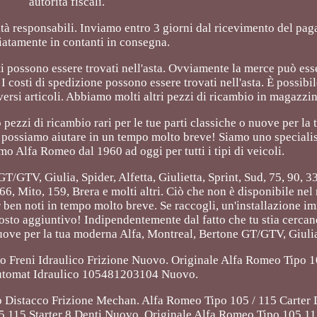
autorità fiscali.
orità responsabili. Inviamo entro 3 giorni dal ricevimento del pa
atamente in contanti in consegna.
osti possono essere trovati nell'asta. Ovviamente la merce può ess
costi di spedizione possono essere trovati nell'asta. È possibi
ersi articoli. Abbiamo molti altri pezzi di ricambio in magazzin
 pezzi di ricambio rari per le tue parti classiche o nuove per la
i possiamo aiutare in un tempo molto breve! Siamo uno specialis
mo Alfa Romeo dal 1960 ad oggi per tutti i tipi di veicoli.
T/GTV, Giulia, Spider, Alfetta, Giulietta, Sprint, Sud, 75, 90, 33
, Mito, 159, Brera e molti altri. Ciò che non è disponibile nel
 ben noti in tempo molto breve. Se raccogli, un'installazione im
 costo aggiuntivo! Indipendentemente dal fatto che tu stia cercan
 nuove per la tua moderna Alfa, Montreal, Bertone GT/GTV, Giulia
o Freni Idraulico Frizione Nuovo. Originale Alfa Romeo Tipo 
tomat Idraulico 105481203104 Nuovo.
 Distacco Frizione Mechan. Alfa Romeo Tipo 105 / 115 Carter 
15 Starter 8 Denti Nuovo. Originale Alfa Romeo Tipo 105 11