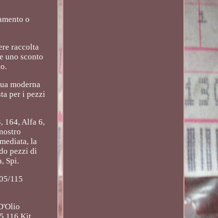
gamento o
ere raccolta
le uno sconto
o.
 tua moderna
ta per i pezzi
, 164, Alfa 6,
 nostro
mediata, la
do pezzi di
, Spi.
105/115
D'Olio
5 116 Kit