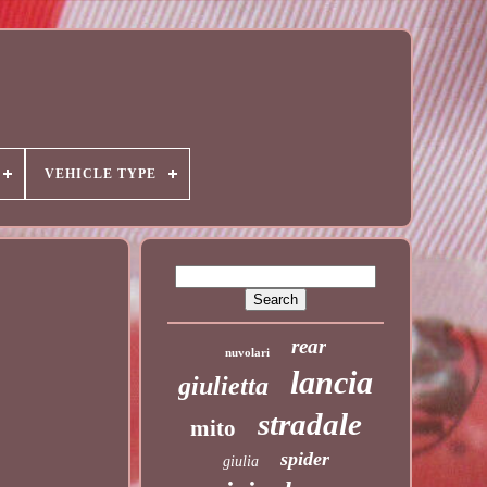
VEHICLE TYPE
rear
nuvolari
lancia
giulietta
stradale
mito
spider
giulia