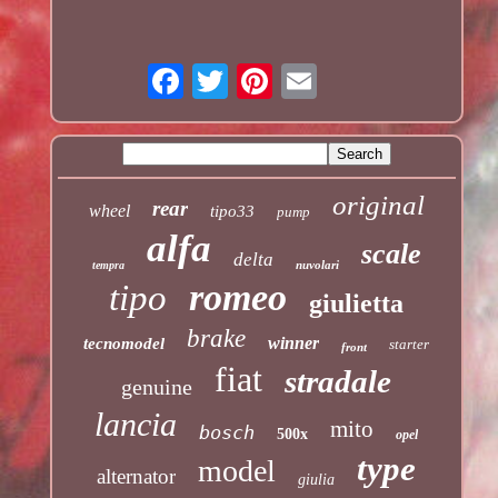
original
rear
wheel
tipo33
pump
alfa
scale
delta
nuvolari
tempra
romeo
tipo
giulietta
brake
winner
tecnomodel
starter
front
fiat
stradale
genuine
lancia
mito
bosch
500x
opel
type
model
alternator
giulia