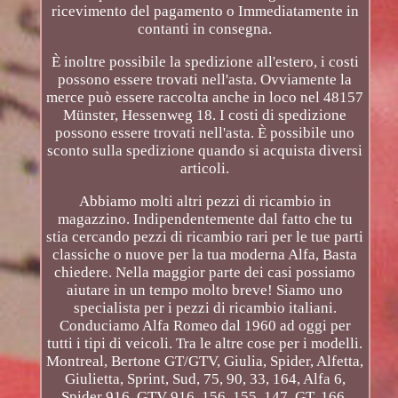
ricevimento del pagamento o Immediatamente in
contanti in consegna.
È inoltre possibile la spedizione all'estero, i costi
possono essere trovati nell'asta. Ovviamente la
merce può essere raccolta anche in loco nel 48157
Münster, Hessenweg 18. I costi di spedizione
possono essere trovati nell'asta. È possibile uno
sconto sulla spedizione quando si acquista diversi
articoli.
Abbiamo molti altri pezzi di ricambio in
magazzino. Indipendentemente dal fatto che tu
stia cercando pezzi di ricambio rari per le tue parti
classiche o nuove per la tua moderna Alfa, Basta
chiedere. Nella maggior parte dei casi possiamo
aiutare in un tempo molto breve! Siamo uno
specialista per i pezzi di ricambio italiani.
Conduciamo Alfa Romeo dal 1960 ad oggi per
tutti i tipi di veicoli. Tra le altre cose per i modelli.
Montreal, Bertone GT/GTV, Giulia, Spider, Alfetta,
Giulietta, Sprint, Sud, 75, 90, 33, 164, Alfa 6,
Spider 916, GTV 916, 156, 155, 147, GT, 166,