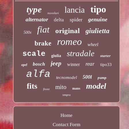
tipo
type
lancia
nuvolari
genuine
alternator
spider
delta
fiat
original
giulietta
500x
romeo
brake
wheel
stradale
scale
giulia
starter
jeep
rear
bosch
winner
tipo33
opel
alfa
500l
tecnomodel
pump
model
fits
mito
mans
front
tempra
Home
Contact Form