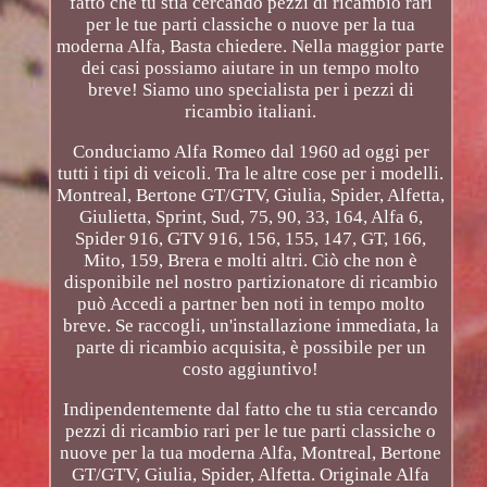
fatto che tu stia cercando pezzi di ricambio rari
per le tue parti classiche o nuove per la tua
moderna Alfa, Basta chiedere. Nella maggior parte
dei casi possiamo aiutare in un tempo molto
breve! Siamo uno specialista per i pezzi di
ricambio italiani.
Conduciamo Alfa Romeo dal 1960 ad oggi per
tutti i tipi di veicoli. Tra le altre cose per i modelli.
Montreal, Bertone GT/GTV, Giulia, Spider, Alfetta,
Giulietta, Sprint, Sud, 75, 90, 33, 164, Alfa 6,
Spider 916, GTV 916, 156, 155, 147, GT, 166,
Mito, 159, Brera e molti altri. Ciò che non è
disponibile nel nostro partizionatore di ricambio
può Accedi a partner ben noti in tempo molto
breve. Se raccogli, un'installazione immediata, la
parte di ricambio acquisita, è possibile per un
costo aggiuntivo!
Indipendentemente dal fatto che tu stia cercando
pezzi di ricambio rari per le tue parti classiche o
nuove per la tua moderna Alfa, Montreal, Bertone
GT/GTV, Giulia, Spider, Alfetta. Originale Alfa