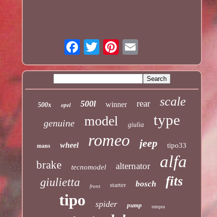
scale
rear
500l
winner
opel
500x
type
model
genuine
giulia
romeo
jeep
wheel
tipo33
mans
alfa
brake
alternator
tecnomodel
fits
giulietta
bosch
starter
front
tipo
spider
pump
tempra