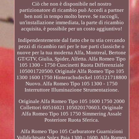
Ciò che non è disponibile nel nostro
partizionatore di ricambio può Accedi a partner
ben noti in tempo molto breve. Se raccogli,
un'installazione immediata, la parte di ricambio
acquisita, è possibile per un costo aggiuntivo!
Indipendentemente dal fatto che tu stia cercando
pezzi di ricambio rari per le tue parti classiche o
nuove per la tua moderna Alfa, Montreal, Bertone
GT/GTV, Giulia, Spider, Alfetta. Alfa Romeo Tipo
105 1300 - 1750 Cuscinetti Ruota Differenziale
105001720500. Originale Alfa Romeo Tipo 105
1300 1600 1750 Hinterachsdeckel 105121718800
Nuovo. Alfa Romeo Tipo 105 1300 - 1750
Interruttore Illuminazione Strumentazione.
Originale Alfa Romeo Tipo 105 1600 1750 2000
Collettori 60516021 105020170603. Originale
Alfa Romeo Tipo 105 1750 Simmering Assale
Posteriore Ruota Sferica.
Alfa Romeo Tipo 105 Carburatore Guarnizioni
Volldichtsatz Solex Paia 1300 - 1600. Alfa Romeo