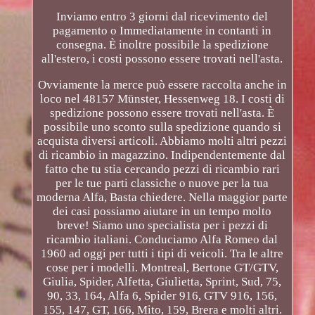
Inviamo entro 3 giorni dal ricevimento del
pagamento o Immediatamente in contanti in
consegna. È inoltre possibile la spedizione
all'estero, i costi possono essere trovati nell'asta.
Ovviamente la merce può essere raccolta anche in
loco nel 48157 Münster, Hessenweg 18. I costi di
spedizione possono essere trovati nell'asta. È
possibile uno sconto sulla spedizione quando si
acquista diversi articoli. Abbiamo molti altri pezzi
di ricambio in magazzino. Indipendentemente dal
fatto che tu stia cercando pezzi di ricambio rari
per le tue parti classiche o nuove per la tua
moderna Alfa, Basta chiedere. Nella maggior parte
dei casi possiamo aiutare in un tempo molto
breve! Siamo uno specialista per i pezzi di
ricambio italiani. Conduciamo Alfa Romeo dal
1960 ad oggi per tutti i tipi di veicoli. Tra le altre
cose per i modelli. Montreal, Bertone GT/GTV,
Giulia, Spider, Alfetta, Giulietta, Sprint, Sud, 75,
90, 33, 164, Alfa 6, Spider 916, GTV 916, 156,
155, 147, GT, 166, Mito, 159, Brera e molti altri.