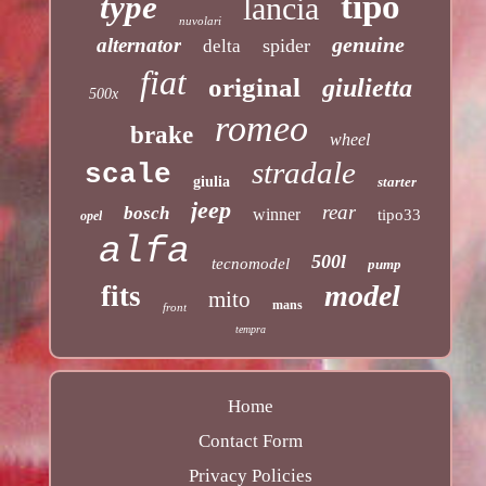
tipo
type
lancia
nuvolari
genuine
alternator
spider
delta
fiat
original
giulietta
500x
romeo
brake
wheel
stradale
scale
giulia
starter
jeep
rear
bosch
winner
tipo33
opel
alfa
500l
tecnomodel
pump
model
fits
mito
mans
front
tempra
Home
Contact Form
Privacy Policies