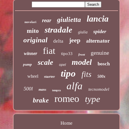
lancia
giulietta
rear
nuvolari
stradale
mito
spider
giulia
original
jeep
alternator
delta
fiat
genuine
winner
tipo33
front
model
scale
bosch
pump
opel
tipo
fits
wheel
starter
500x
alfa
500l
tecnomodel
mans
tempra
romeo
type
brake
Home