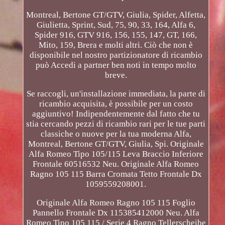
Montreal, Bertone GT/GTV, Giulia, Spider, Alfetta,
Giulietta, Sprint, Sud, 75, 90, 33, 164, Alfa 6,
Spider 916, GTV 916, 156, 155, 147, GT, 166,
Mito, 159, Brera e molti altri. Ciò che non è
disponibile nel nostro partizionatore di ricambio
può Accedi a partner ben noti in tempo molto
breve.
Se raccogli, un'installazione immediata, la parte di
ricambio acquisita, è possibile per un costo
aggiuntivo! Indipendentemente dal fatto che tu
stia cercando pezzi di ricambio rari per le tue parti
classiche o nuove per la tua moderna Alfa,
Montreal, Bertone GT/GTV, Giulia, Spi. Originale
Alfa Romeo Tipo 105/115 Leva Braccio Inferiore
Frontale 60516532 Neu. Originale Alfa Romeo
Ragno 105 115 Barra Cromata Tetto Frontale Dx
1059559208001.
Originale Alfa Romeo Ragno 105 115 Foglio
Pannello Frontale Dx 115385412000 Neu. Alfa
Romeo Tipo 105 115 / Serie 4 Ragno Tellerscheibe