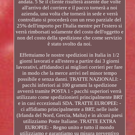
andata. 5 Se il cliente risulterà assente due volte
all'arrivo del corriere e il pacco tornerà a noi
azienda, una volta che tornerà in sede e verrà
controllato si procederà con un reso parziale del
25% dell'importo per l'Italia mentre per l'estero si
verrà rimborsati solamente del costo dell'oggetto e
non del costo della spedizione che come servizio
è stato svolto da noi.
Effettuiamo le nostre spedizioni in Italia in 1/2
giorni lavorati e all'estero a partire dai 3 giorni
lavorativi, affidandoci ai migliori corrieri per fare
in modo che la merce arrivi nel minor tempo
possibile e senza danni. TRATTE NAZIONALI: -
pacchi inferiori ai 100 grammi la spedizione
avverrà tramite POSTA 1 - pacchi superiori verrà
utilizzato come spedizionieri principalmente BRT
e in casi eccezionali SDA. TRATTE EUROPEE: -
ci affidiamo principalmente a BRT, nelle isole
(Irlanda del Nord, Grecia, Malta) e in alcuni paesi
utilizziamo Poste Italiane. TRATTE EXTRA
EUROPEE: - Regno unito e tutto il mondo
utilizziamo e garantiamo su misura preventivo