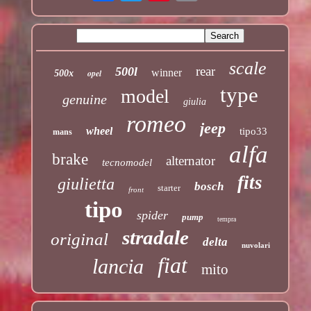
scale
rear
500l
winner
opel
500x
type
model
genuine
giulia
romeo
jeep
wheel
tipo33
mans
alfa
brake
alternator
tecnomodel
fits
giulietta
bosch
starter
front
tipo
spider
pump
tempra
stradale
original
delta
nuvolari
fiat
lancia
mito