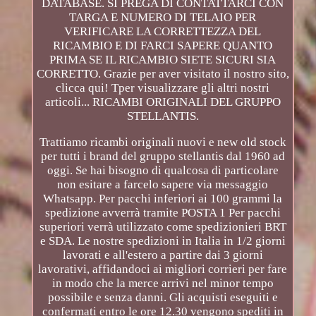
DATABASE. SI PREGA DI CONTATTARCI CON
TARGA E NUMERO DI TELAIO PER
VERIFICARE LA CORRETTEZZA DEL
RICAMBIO E DI FARCI SAPERE QUANTO
PRIMA SE IL RICAMBIO SIETE SICURI SIA
CORRETTO. Grazie per aver visitato il nostro sito,
clicca qui! Tper visualizzare gli altri nostri
articoli... RICAMBI ORIGINALI DEL GRUPPO
STELLANTIS.
Trattiamo ricambi originali nuovi e new old stock
per tutti i brand del gruppo stellantis dal 1960 ad
oggi. Se hai bisogno di qualcosa di particolare
non esitare a farcelo sapere via messaggio
Whatsapp. Per pacchi inferiori ai 100 grammi la
spedizione avverrà tramite POSTA 1 Per pacchi
superiori verrà utilizzato come spedizionieri BRT
e SDA. Le nostre spedizioni in Italia in 1/2 giorni
lavorati e all'estero a partire dai 3 giorni
lavorativi, affidandoci ai migliori corrieri per fare
in modo che la merce arrivi nel minor tempo
possibile e senza danni. Gli acquisti eseguiti e
confermati entro le ore 12.30 vengono spediti in