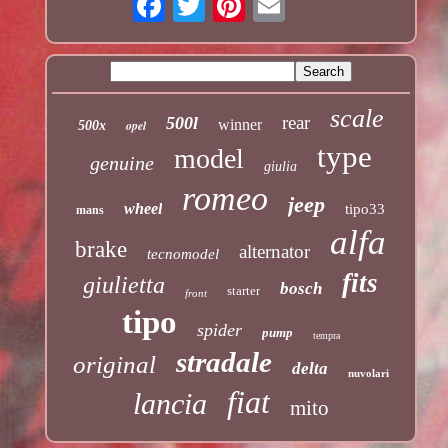
scale
rear
500l
winner
opel
500x
type
model
genuine
giulia
romeo
jeep
wheel
tipo33
mans
alfa
brake
alternator
tecnomodel
fits
giulietta
bosch
starter
front
tipo
spider
pump
tempra
stradale
original
delta
nuvolari
fiat
lancia
mito