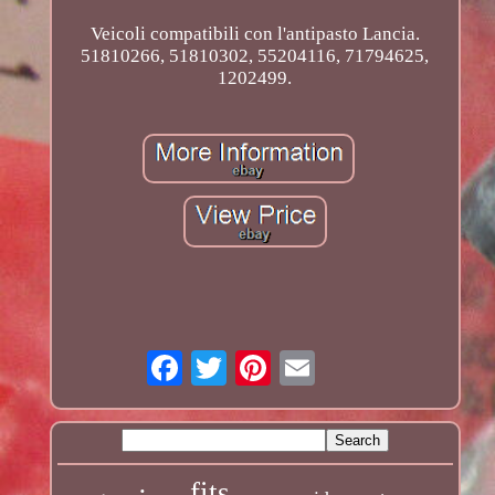
Veicoli compatibili con l'antipasto Lancia.
51810266, 51810302, 55204116, 71794625,
1202499.
fits