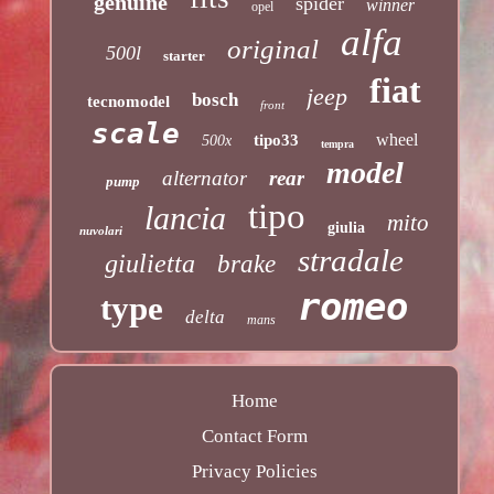
genuine
spider
winner
opel
alfa
original
500l
starter
fiat
jeep
bosch
tecnomodel
front
scale
wheel
tipo33
500x
tempra
model
alternator
rear
pump
tipo
lancia
mito
giulia
nuvolari
stradale
giulietta
brake
romeo
type
delta
mans
Home
Contact Form
Privacy Policies