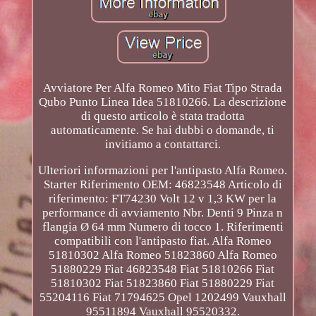
Avviatore Per Alfa Romeo Mito Fiat Tipo Strada
Qubo Punto Linea Idea 51810266. La descrizione
di questo articolo è stata tradotta
automaticamente. Se hai dubbi o domande, ti
invitiamo a contattarci.
Ulteriori informazioni per l'antipasto Alfa Romeo.
Starter Riferimento OEM: 46823548 Articolo di
riferimento: FT74230 Volt 12 v 1,3 KW per la
performance di avviamento Nbr. Denti 9 Pinza n
flangia Ø 64 mm Numero di tocco 1. Riferimenti
compatibili con l'antipasto fiat. Alfa Romeo
51810302 Alfa Romeo 51823860 Alfa Romeo
51880229 Fiat 46823548 Fiat 51810266 Fiat
51810302 Fiat 51823860 Fiat 51880229 Fiat
55204116 Fiat 71794625 Opel 1202499 Vauxhall
95511894 Vauxhall 95520332.