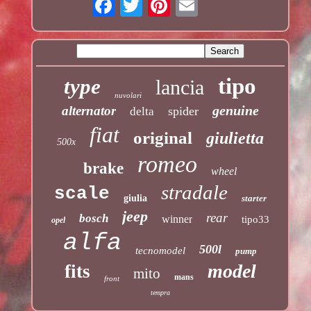
tipo
type
lancia
nuvolari
genuine
alternator
spider
delta
fiat
original
giulietta
500x
romeo
brake
wheel
stradale
scale
giulia
starter
jeep
rear
bosch
winner
tipo33
opel
alfa
500l
tecnomodel
pump
model
fits
mito
mans
front
tempra