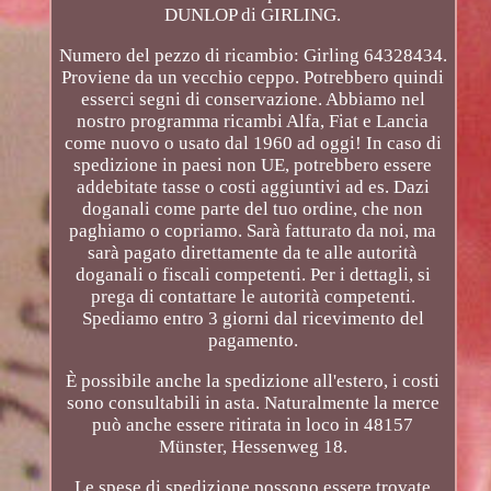
DUNLOP di GIRLING.
Numero del pezzo di ricambio: Girling 64328434.
Proviene da un vecchio ceppo. Potrebbero quindi
esserci segni di conservazione. Abbiamo nel
nostro programma ricambi Alfa, Fiat e Lancia
come nuovo o usato dal 1960 ad oggi! In caso di
spedizione in paesi non UE, potrebbero essere
addebitate tasse o costi aggiuntivi ad es. Dazi
doganali come parte del tuo ordine, che non
paghiamo o copriamo. Sarà fatturato da noi, ma
sarà pagato direttamente da te alle autorità
doganali o fiscali competenti. Per i dettagli, si
prega di contattare le autorità competenti.
Spediamo entro 3 giorni dal ricevimento del
pagamento.
È possibile anche la spedizione all'estero, i costi
sono consultabili in asta. Naturalmente la merce
può anche essere ritirata in loco in 48157
Münster, Hessenweg 18.
Le spese di spedizione possono essere trovate