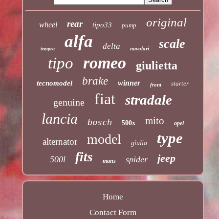
original
rear
wheel
tipo33
pump
alfa
scale
delta
nuvolari
tempra
romeo
tipo
giulietta
brake
winner
tecnomodel
starter
front
fiat
stradale
genuine
lancia
mito
bosch
500x
opel
type
model
alternator
giulia
fits
jeep
500l
spider
mans
Home
Contact Form