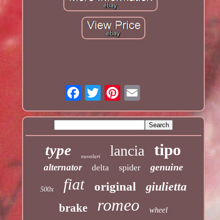
tipo
type
lancia
nuvolari
genuine
alternator
spider
delta
fiat
original
giulietta
500x
romeo
brake
wheel