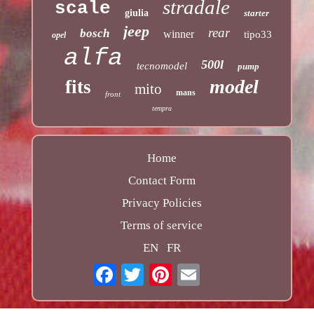
stradale
scale
giulia
starter
jeep
rear
bosch
winner
tipo33
opel
alfa
500l
tecnomodel
pump
model
fits
mito
mans
front
tempra
Home
Contact Form
Privacy Policies
Terms of service
EN
FR