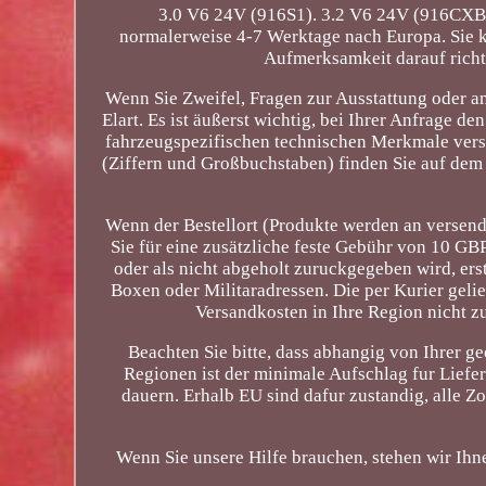
3.0 V6 24V (916S1). 3.2 V6 24V (916CXB
normalerweise 4-7 Werktage nach Europa. Sie 
Aufmerksamkeit darauf richten
Wenn Sie Zweifel, Fragen zur Ausstattung oder a
Elart. Es ist äußerst wichtig, bei Ihrer Anfrage 
fahrzeugspezifischen technischen Merkmale ver
(Ziffern und Großbuchstaben) finden Sie auf dem 
Wenn der Bestellort (Produkte werden an versende
Sie für eine zusätzliche feste Gebühr von 10 GBP 
oder als nicht abgeholt zuruckgegeben wird, ers
Boxen oder Militaradressen. Die per Kurier geli
Versandkosten in Ihre Region nicht zu 
Beachten Sie bitte, dass abhangig von Ihrer g
Regionen ist der minimale Aufschlag fur Liefer
dauern. Erhalb EU sind dafur zustandig, alle 
Wenn Sie unsere Hilfe brauchen, stehen wir Ihn