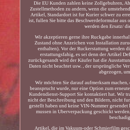
Die EU Kunden zahlen keine Zollgebuhren, Ab
Zustellmethoden zu andern, wenn die umstehen
Artikel, Standardort ist fur Kurier schwer zu er
ist, fullen Sie bitte das Beschwerdeformular aus 
werden den Ersatz/ di
Wir akzeptieren gerne ihre Ruckgabe innerha
Zustand ohne Anzeichen von Installation zuru
enthalten). Vor der Ruckerstattung werden d
erstattungsfahig, es sei denn der Artikel De
zurückgesandt wird der Käufer hat die Ausstattun
Daten nicht beachtet usw. , der ursprüngliche 
abgezogen, um 
Wir möchten Sie darauf aufmerksam machen, d
beansprucht wurde, nur eine Option zum erneute
Kundendienst-Support Sie kontaktiert hat. Wir t
nicht der Beschreibung und den Bildern, nicht fu
gestellt haben und keine VIN-Nummer gesendet h
mussen in Uberverpackung geschickt werden,
beschadig
Artikel, die im Vakuum-oder Schmierfilm gesch