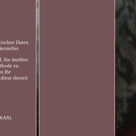
schen Daten
rsteller.
, Sie darüber
ethode zu
n Ihr
diese derzeit
.
36AS).