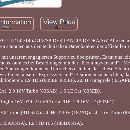
55/145/146/GTV/SPIDER LANCIA DEDRA/SW. Alle techni
en stammen aus den technischen Datenbanken der offiziellen He
it unserem engagierten Support zu überprüfen. Es tut uns leid
bruchs kann es bei Bestellungen mit der "Economyversand" - M
 Sperrungen kommen. Um sicherzustellen, dass diese Situatio
 wir Ihnen, unsere "Expressversand" - Optionen zu beachten, da 
ktionieren. 1.9 TDS (835EE, 835EF). 2.0 HF Integrale (835AP)
A). 2.0 16V Turbo (836AB). 1.6 LE Cat (835EB).
ifoglio 16V 930. 2.0 V6 Turbo 916. 1.8 16V LE (835FG).
0 V6 Turbo (916S2A). 2.0 HGT 20V (182AQ). 2.0 16V Turbo (8
 (185AXN1A). 1.9 JTD 105 (185BXN1A).