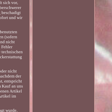
 sich vor,
uberschwerer
g beschadigt
ofort und wir
nbenutzten
en (sofern
ind nicht
n Fehler
e technischen
ckerstattung
oder nicht
 nachdem der
t, entspricht
m Kauf an uns
enen Artikel
rtikel im
agt wurde.