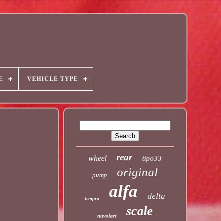
E
VEHICLE TYPE
rear
wheel
tipo33
original
pump
alfa
delta
tempra
scale
nuvolari