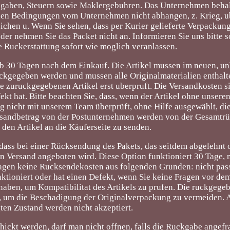
gaben, Steuern sowie Maklergebuhren. Das Unternehmen behalt
den Bedingungen vom Unternehmen nicht abhangen, z. Krieg, 
reichen u. Wenn Sie sehen, dass per Kurier gelieferte Verpackun
oder nehmen Sie das Packet nicht an. Informieren Sie uns bitte s
e Ruckerstattung sofort wie moglich veranlassen.
lb 30 Tagen nach dem Einkauf. Die Artikel mussen im neuen, u
ckgegeben werden und mussen alle Originalmaterialien enthalt
ie zuruckgegebenen Artikel erst uberpruft. Die Versandkosten s
fekt hat. Bitte beachten Sie, dass, wenn der Artikel ohne unsere
g nicht mit unserem Team überprüft, ohne Hilfe ausgewählt, di
Versandbetrag von der Postunternehmen werden von der Gesamtrü
den Artikel an die Käuferseite zu senden.
ass bei einer Rücksendung des Pakets, das seitdem abgelehnt 
n Versand angeboten wird. Diese Option funktioniert 30 Tage,
ragen keine Rucksendekosten aus folgenden Grunden: nicht pass
nktioniert oder hat einen Defekt, wenn Sie keine Fragen vor de
aben, um Kompatibilitat des Artikels zu prufen. Die ruckgegeb
 um die Beschadigung der Originalverpackung zu vermeiden. A
ten Zustand werden nicht akzeptiert.
ickt werden, darf man nicht offnen, falls die Ruckgabe angefr