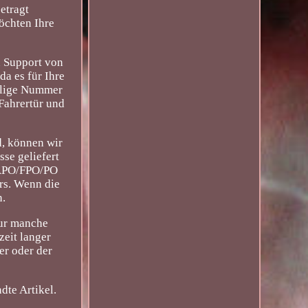
etragt
öchten Ihre
n Support von
da es für Ihre
llige Nummer
Fahrertür und
d, können wir
sse geliefert
n APO/FPO/PO
rs. Wenn die
n.
Fur manche
zeit langer
er oder der
dte Artikel.