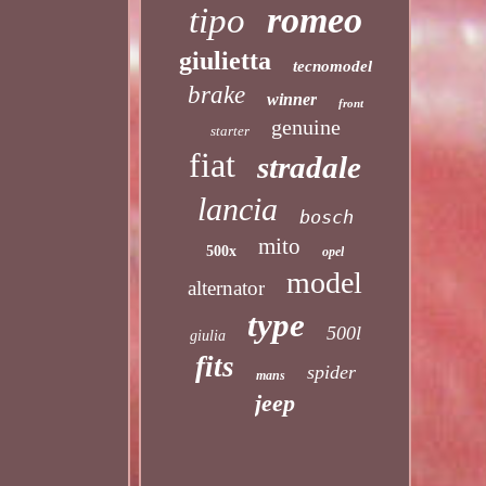
romeo
tipo
giulietta
tecnomodel
brake
winner
front
genuine
starter
fiat
stradale
lancia
bosch
mito
500x
opel
model
alternator
type
500l
giulia
fits
spider
mans
jeep