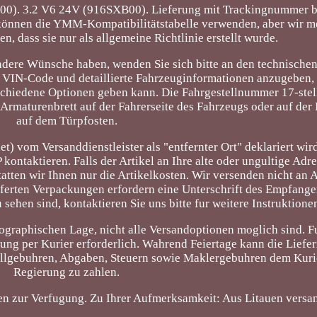
00). 3.2 V6 24V (916SXB00). Lieferung mit Trackingnummer b
können die YMM-Kompatibilitätstabelle verwenden, aber wir m
, dass sie nur als allgemeine Richtlinie erstellt wurde.
ndere Wünsche haben, wenden Sie sich bitte an den technische
den VIN-Code und detaillierte Fahrzeuginformationen anzugeben, 
schiedene Optionen geben kann. Die Fahrgestellnummer 17-ste
Armaturenbrett auf der Fahrerseite des Fahrzeugs oder auf der 
auf dem Türpfosten.
t) vom Versanddienstleister als "entfernter Ort" deklariert wir
kontaktieren. Falls der Artikel an Ihre alte oder ungultige Adre
tatten wir Ihnen nur die Artikelkosten. Wir versenden nicht a
eferten Verpackungen erfordern eine Unterschrift des Empfange
sehen sind, kontaktieren Sie uns bitte fur weitere Instruktione
eographischen Lage, nicht alle Versandoptionen moglich sind. 
ung per Kurier erforderlich. Wahrend Feiertage kann die Liefer
Zollgebuhren, Abgaben, Steuern sowie Maklergebuhren dem Kuri
Regierung zu zahlen.
en zur Verfugung. Zu Ihrer Aufmerksamkeit: Aus Litauen versan