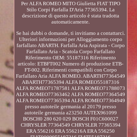
Per ALFA ROMEO MITO Giulietta FIAT TIPO
Stilo Corpi Farfalla D'Aria 77365394. La
descrizione di questo articolo è stata tradotta
automaticamente.
Se hai dubbi o domande, ti invitiamo a contattarci.
Ulteriori informazioni per Alloggiamento corpo
farfallato ABARTH. Farfalla Aria Aspirata - Corpo
Farfallato Aria - Scatola Corpo Farfallato
Riferimento OEM: 55187316 Riferimento
articolo: ETBFT002 Numero di produzione ETB-
FT-002. Riferimenti compatibili con Corpo
Farfallato Aria ALFA ROMEO. ABARTH77364549
ABARTH77365394 ALFA ROMEO55187316
ALFA ROMEO71787581 ALFA ROMEO71788073
ALFA ROMEO77363462 ALFA ROMEO77364549
ALFA ROMEO77365394 ALFA ROMEO77364949
presso autoteile germania al 20179 presso
autoteile germania a23250 AUTEX961099
BOSCH0 280 620 029 BOSCH F01C600027
CHRYSLER 77364549 CHRYSLER 77365394
ERA 556216 ERA 556216A ERA 556250