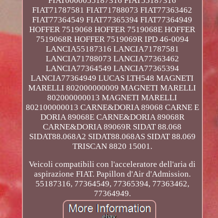
FIAT0000055187316 FIAT55187316
FIAT71787581 FIAT71788073 FIAT77363462
FIAT77364549 FIAT77365394 FIAT77364949
HOFFER 7519068 HOFFER 7519068E HOFFER
7519068R HOFFER 7519069R IPD 46-0094
LANCIA55187316 LANCIA71787581
LANCIA71788073 LANCIA77363462
LANCIA77364549 LANCIA77365394
LANCIA77364949 LUCAS LTH548 MAGNETI
MARELLI 802000000009 MAGNETI MARELLI
802000000013 MAGNETI MARELLI
802100000013 CARNE&DORIA 89068 CARNE E
DORIA 89068E CARNE&DORIA 89068R
CARNE&DORIA 89069R SIDAT 88.068
SIDAT88.068A2 SIDAT88.068AS SIDAT 88.069
TRISCAN 8820 15001.
Veicoli compatibili con l'acceleratore dell'aria di
aspirazione FIAT. Papillon d'Air d'Admission.
55187316, 77364549, 77365394, 77363462,
77364949.