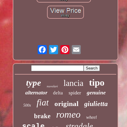
tipo
type
lancia
nuvolari
genuine
alternator
spider
delta
fiat
original
giulietta
500x
romeo
brake
wheel
stradale
scale