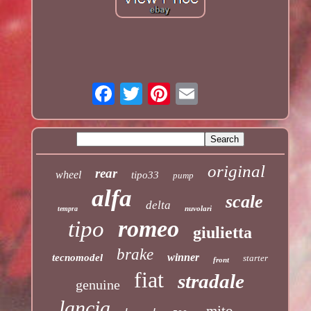
original
rear
wheel
tipo33
pump
alfa
scale
delta
nuvolari
tempra
romeo
tipo
giulietta
brake
winner
tecnomodel
starter
front
fiat
stradale
genuine
lancia