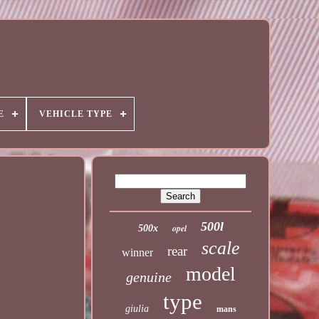
E
VEHICLE TYPE
500l
opel
500x
scale
rear
winner
model
genuine
type
giulia
mans