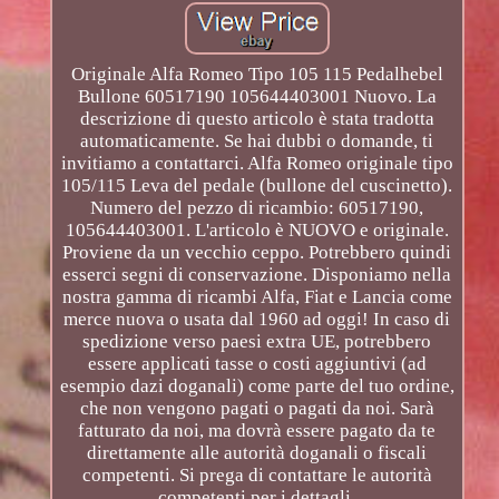
Originale Alfa Romeo Tipo 105 115 Pedalhebel
Bullone 60517190 105644403001 Nuovo. La
descrizione di questo articolo è stata tradotta
automaticamente. Se hai dubbi o domande, ti
invitiamo a contattarci. Alfa Romeo originale tipo
105/115 Leva del pedale (bullone del cuscinetto).
Numero del pezzo di ricambio: 60517190,
105644403001. L'articolo è NUOVO e originale.
Proviene da un vecchio ceppo. Potrebbero quindi
esserci segni di conservazione. Disponiamo nella
nostra gamma di ricambi Alfa, Fiat e Lancia come
merce nuova o usata dal 1960 ad oggi! In caso di
spedizione verso paesi extra UE, potrebbero
essere applicati tasse o costi aggiuntivi (ad
esempio dazi doganali) come parte del tuo ordine,
che non vengono pagati o pagati da noi. Sarà
fatturato da noi, ma dovrà essere pagato da te
direttamente alle autorità doganali o fiscali
competenti. Si prega di contattare le autorità
competenti per i dettagli.