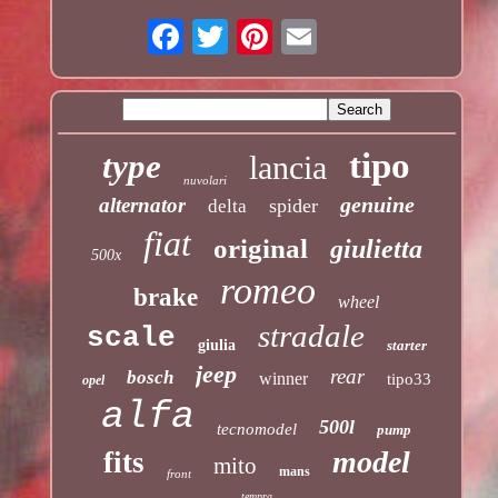
tipo
type
lancia
nuvolari
genuine
alternator
spider
delta
fiat
original
giulietta
500x
romeo
brake
wheel
stradale
scale
giulia
starter
jeep
rear
bosch
winner
tipo33
opel
alfa
500l
tecnomodel
pump
model
fits
mito
mans
front
tempra