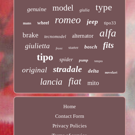
type
model
genuine
giulia
romeo
jeep
wheel
tipo33
mans
alfa
brake
alternator
tecnomodel
fits
giulietta
bosch
starter
front
tipo
spider
pump
tempra
stradale
original
delta
nuvolari
fiat
lancia
mito
Home
Contact Form
Privacy Policies