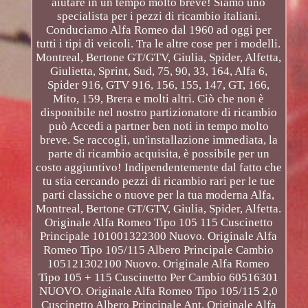
aiutare in un tempo molto breve! Siamo uno
specialista per i pezzi di ricambio italiani.
Conduciamo Alfa Romeo dal 1960 ad oggi per
tutti i tipi di veicoli. Tra le altre cose per i modelli.
Montreal, Bertone GT/GTV, Giulia, Spider, Alfetta,
Giulietta, Sprint, Sud, 75, 90, 33, 164, Alfa 6,
Spider 916, GTV 916, 156, 155, 147, GT, 166,
Mito, 159, Brera e molti altri. Ciò che non è
disponibile nel nostro partizionatore di ricambio
può Accedi a partner ben noti in tempo molto
breve. Se raccogli, un'installazione immediata, la
parte di ricambio acquisita, è possibile per un
costo aggiuntivo! Indipendentemente dal fatto che
tu stia cercando pezzi di ricambio rari per le tue
parti classiche o nuove per la tua moderna Alfa,
Montreal, Bertone GT/GTV, Giulia, Spider, Alfetta.
Originale Alfa Romeo Tipo 105 115 Cuscinetto
Principale 101001322300 Nuovo. Originale Alfa
Romeo Tipo 105/115 Albero Principale Cambio
105121302100 Nuovo. Originale Alfa Romeo
Tipo 105 + 115 Cuscinetto Per Cambio 60516301
NUOVO. Originale Alfa Romeo Tipo 105/115 2,0
Cuscinetto Albero Principale Ant. Originale Alfa