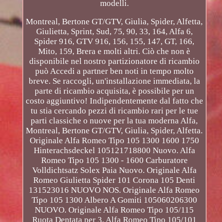
modelli.
Montreal, Bertone GT/GTV, Giulia, Spider, Alfetta,
Giulietta, Sprint, Sud, 75, 90, 33, 164, Alfa 6,
Spider 916, GTV 916, 156, 155, 147, GT, 166,
Mito, 159, Brera e molti altri. Ciò che non è
disponibile nel nostro partizionatore di ricambio
può Accedi a partner ben noti in tempo molto
breve. Se raccogli, un'installazione immediata, la
parte di ricambio acquisita, è possibile per un
costo aggiuntivo! Indipendentemente dal fatto che
tu stia cercando pezzi di ricambio rari per le tue
parti classiche o nuove per la tua moderna Alfa,
Montreal, Bertone GT/GTV, Giulia, Spider, Alfetta.
Originale Alfa Romeo Tipo 105 1300 1600 1750
Hinterachsdeckel 105121718800 Nuovo. Alfa
Romeo Tipo 105 1300 - 1600 Carburatore
Volldichtsatz Solex Paia Nuovo. Originale Alfa
Romeo Giulietta Spider 101 Corona 105 Denti
131523016 NUOVO NOS. Originale Alfa Romeo
Tipo 105 1300 Albero A Gomiti 105060206300
NUOVO. Originale Alfa Romeo Tipo 105/115
Ruota Dentata per 3. Alfa Romeo Tipo 105/101