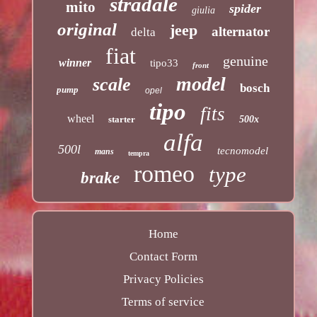
stradale
mito
spider
giulia
original
jeep
alternator
delta
fiat
genuine
winner
tipo33
front
model
scale
bosch
pump
opel
tipo
fits
wheel
starter
500x
alfa
500l
tecnomodel
mans
tempra
romeo
type
brake
Home
Contact Form
Privacy Policies
Terms of service