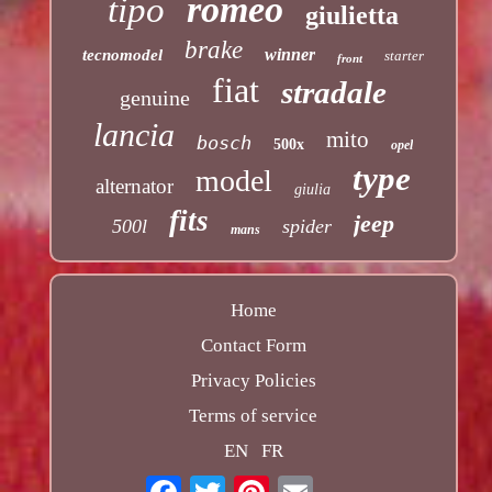
romeo
tipo
giulietta
brake
winner
tecnomodel
starter
front
fiat
stradale
genuine
lancia
mito
bosch
500x
opel
type
model
alternator
giulia
fits
jeep
500l
spider
mans
Home
Contact Form
Privacy Policies
Terms of service
EN
FR