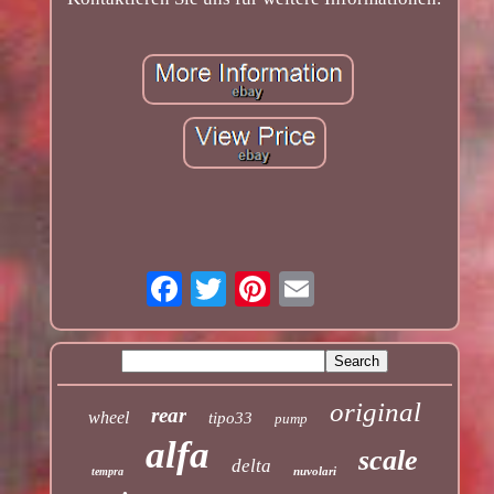
original
rear
wheel
tipo33
pump
alfa
scale
delta
nuvolari
tempra