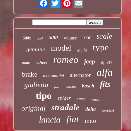
scale
rear
500l
winner
opel
500x
type
model
genuine
giulia
romeo
jeep
wheel
tipo33
mans
alfa
brake
alternator
tecnomodel
fits
giulietta
bosch
starter
front
tipo
spider
pump
tempra
stradale
original
delta
nuvolari
fiat
lancia
mito