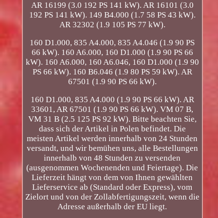
AR 16199 (3.0 192 PS 141 kW). AR 16101 (3.0
192 PS 141 kW). 149 B4.000 (1.7 58 PS 43 kW).
AR 32302 (1.9 105 PS 77 kW).
160 D1.000, 835 A4.000, 835 A4.046 (1.9 90 PS
66 kW). 160 A6.000, 160 D1.000 (1.9 90 PS 66
kW). 160 A6.000, 160 A6.046, 160 D1.000 (1.9 90
PS 66 kW). 160 B6.046 (1.9 80 PS 59 kW). AR
67501 (1.9 90 PS 66 kW).
160 D1.000, 835 A4.000 (1.9 90 PS 66 kW). AR
33601, AR 67501 (1.9 90 PS 66 kW). VM 07 B,
VM 31 B (2.5 125 PS 92 kW). Bitte beachten Sie,
dass sich der Artikel in Polen befindet. Die
meisten Artikel werden innerhalb von 24 Stunden
versandt, und wir bemühen uns, alle Bestellungen
innerhalb von 48 Stunden zu versenden
(ausgenommen Wochenenden und Feiertage). Die
Lieferzeit hängt von dem von Ihnen gewählten
Lieferservice ab (Standard oder Express), vom
Zielort und von der Zollabfertigungszeit, wenn die
Adresse außerhalb der EU liegt.