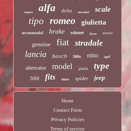
alfa
scale
delta
nuvolari
tempra
romeo
tipo
giulietta
brake
winner
tecnomodel
starter
front
fiat
stradale
genuine
lancia
mito
bosch
500x
opel
type
model
alternator
giulia
fits
jeep
500l
spider
mans
Home
Contact Form
Privacy Policies
Terms of service