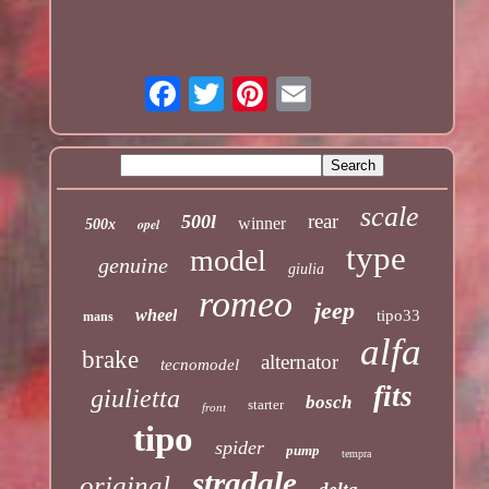
scale
rear
500l
winner
opel
500x
type
model
genuine
giulia
romeo
jeep
wheel
tipo33
mans
alfa
brake
alternator
tecnomodel
fits
giulietta
bosch
starter
front
tipo
spider
pump
tempra
stradale
original