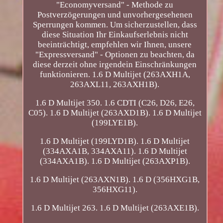
"Economyversand" - Methode zu
Postverzögerungen und unvorhergesehenen
Sperrungen kommen. Um sicherzustellen, dass
diese Situation Ihr Einkaufserlebnis nicht
beeinträchtigt, empfehlen wir Ihnen, unsere
"Expressversand" - Optionen zu beachten, da
diese derzeit ohne irgendein Einschränkungen
funktionieren. 1.6 D Multijet (263AXH1A,
263AXL11, 263AXH1B).
1.6 D Multijet 350. 1.6 CDTI (C26, D26, E26,
C05). 1.6 D Multijet (263AXD1B). 1.6 D Multijet
(199LYE1B).
1.6 D Multijet (199LYD1B). 1.6 D Multijet
(334AXA1B, 334AXA11). 1.6 D Multijet
(334AXA1B). 1.6 D Multijet (263AXP1B).
1.6 D Multijet (263AXN1B). 1.6 D (356HXG1B,
356HXG11).
1.6 D Multijet 263. 1.6 D Multijet (263AXE1B).