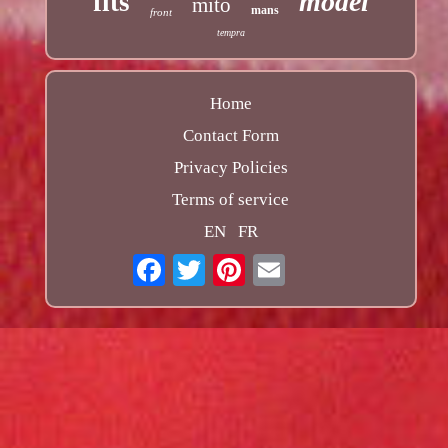
model
fits
mito
mans
front
tempra
Home
Contact Form
Privacy Policies
Terms of service
EN
FR