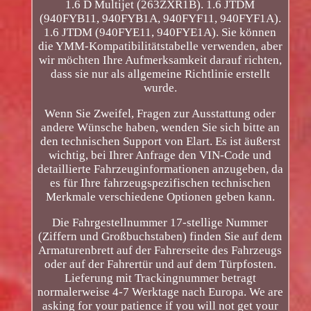
1.6 D Multijet (263ZXR1B). 1.6 JTDM
(940FYB11, 940FYB1A, 940FYF11, 940FYF1A).
1.6 JTDM (940FYE11, 940FYE1A). Sie können
die YMM-Kompatibilitätstabelle verwenden, aber
wir möchten Ihre Aufmerksamkeit darauf richten,
dass sie nur als allgemeine Richtlinie erstellt
wurde.
Wenn Sie Zweifel, Fragen zur Ausstattung oder
andere Wünsche haben, wenden Sie sich bitte an
den technischen Support von Elart. Es ist äußerst
wichtig, bei Ihrer Anfrage den VIN-Code und
detaillierte Fahrzeuginformationen anzugeben, da
es für Ihre fahrzeugspezifischen technischen
Merkmale verschiedene Optionen geben kann.
Die Fahrgestellnummer 17-stellige Nummer
(Ziffern und Großbuchstaben) finden Sie auf dem
Armaturenbrett auf der Fahrerseite des Fahrzeugs
oder auf der Fahrertür und auf dem Türpfosten.
Lieferung mit Trackingnummer betragt
normalerweise 4-7 Werktage nach Europa. We are
asking for your patience if you will not get your