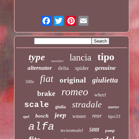
tipo
type
lancia
nuvolari
genuine
alternator
spider
delta
fiat
original
giulietta
500x
romeo
brake
wheel
stradale
scale
giulia
starter
jeep
rear
bosch
winner
tipo33
opel
alfa
500l
tecnomodel
pump