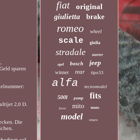
fiat
original
giulietta
brake
romeo
wheel
scale
giulia
stradale
starter
jeep
,
bosch
opel
 Geld sparen
rear
winner
tipo33
alfa
ikelnummer:
tecnomodel
fits
500l
pump
tijet 2,0 D.
mito
mans
front
model
tempra
ecken. Die
ichen.
nbedingt auf