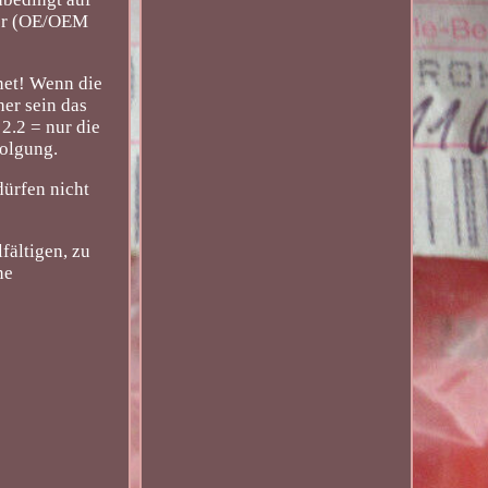
mer (OE/OEM
net! Wenn die
er sein das
2.2 = nur die
folgung.
ürfen nicht
fältigen, zu
ne