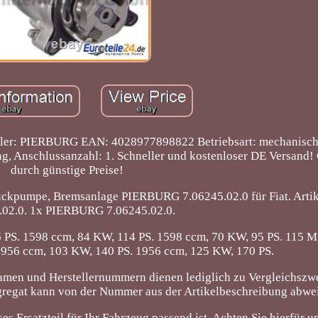
eller: PIERBURG EAN: 4028977898822 Betriebsart: mechanisch
g, Anschlussanzahl: 1. Schneller und kostenloser DE Versand!
durch günstige Preise!
ruckpumpe, Bremsanlage PIERBURG 7.06245.02.0 für Fiat. Art
.02.0. 1x PIERBURG 7.06245.02.0.
PS. 1598 ccm, 84 KW, 114 PS. 1598 ccm, 70 KW, 95 PS. 115 Mul
1956 ccm, 103 KW, 140 PS. 1956 ccm, 125 KW, 170 PS.
amen und Herstellernummern dienen lediglich zu Vergleichszw
gregat kann von der Nummer aus der Artikelbeschreibung abwe
es Ersatzteil für Ihr Fahrzeug passend ist. Achten Sie hierfür u