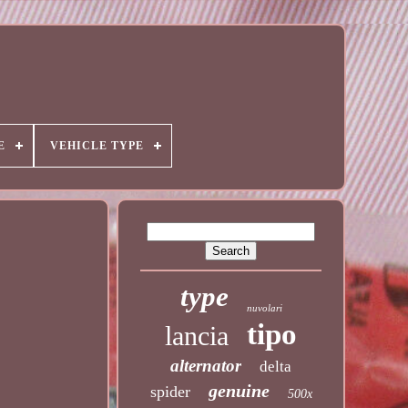
E
VEHICLE TYPE
type
nuvolari
tipo
lancia
alternator
delta
genuine
spider
500x