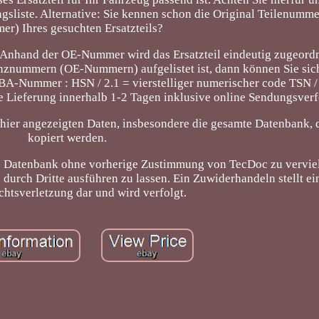
sliste. Alternative: Sie kennen schon die Original Teilenum
r) Ihres gesuchten Ersatzteils?
! Anhand der OE-Nummer wird das Ersatzteil eindeutig zugeord
nznummern (OE-Nummern) aufgelistet ist, dann können Sie sich
 KBA-Nummer : HSN / 2.1 = vierstelliger numerischer code TSN / 
le Lieferung innerhalb 1-2 Tagen inklusive online Sendungsver
angezeigten Daten, insbesondere die gesamte Datenbank, d
kopiert werden.
mte Datenbank ohne vorherige Zustimmung von TecDoc zu verviel
durch Dritte ausführen zu lassen. Ein Zuwiderhandeln stellt ei
htsverletzung dar und wird verfolgt.