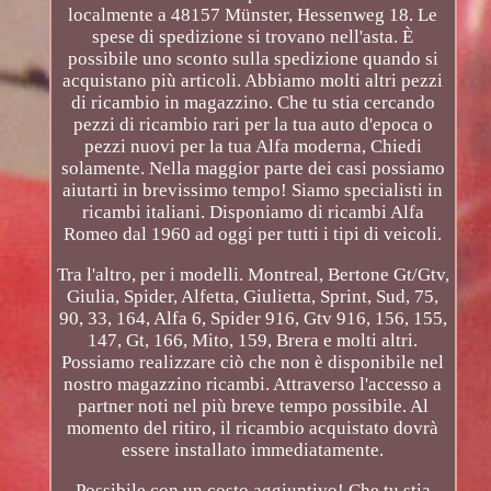
localmente a 48157 Münster, Hessenweg 18. Le
spese di spedizione si trovano nell'asta. È
possibile uno sconto sulla spedizione quando si
acquistano più articoli. Abbiamo molti altri pezzi
di ricambio in magazzino. Che tu stia cercando
pezzi di ricambio rari per la tua auto d'epoca o
pezzi nuovi per la tua Alfa moderna, Chiedi
solamente. Nella maggior parte dei casi possiamo
aiutarti in brevissimo tempo! Siamo specialisti in
ricambi italiani. Disponiamo di ricambi Alfa
Romeo dal 1960 ad oggi per tutti i tipi di veicoli.
Tra l'altro, per i modelli. Montreal, Bertone Gt/Gtv,
Giulia, Spider, Alfetta, Giulietta, Sprint, Sud, 75,
90, 33, 164, Alfa 6, Spider 916, Gtv 916, 156, 155,
147, Gt, 166, Mito, 159, Brera e molti altri.
Possiamo realizzare ciò che non è disponibile nel
nostro magazzino ricambi. Attraverso l'accesso a
partner noti nel più breve tempo possibile. Al
momento del ritiro, il ricambio acquistato dovrà
essere installato immediatamente.
Possibile con un costo aggiuntivo! Che tu stia