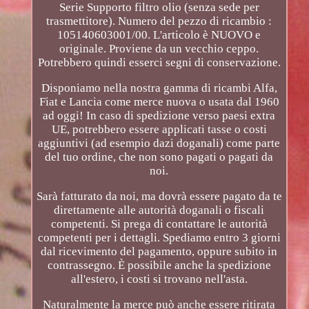
Serie Supporto filtro olio (senza sede per
trasmettitore). Numero del pezzo di ricambio :
105140603001/00. L'articolo è NUOVO e
originale. Proviene da un vecchio ceppo.
Potrebbero quindi esserci segni di conservazione.
Disponiamo nella nostra gamma di ricambi Alfa,
Fiat e Lancia come merce nuova o usata dal 1960
ad oggi! In caso di spedizione verso paesi extra
UE, potrebbero essere applicati tasse o costi
aggiuntivi (ad esempio dazi doganali) come parte
del tuo ordine, che non sono pagati o pagati da
noi.
Sarà fatturato da noi, ma dovrà essere pagato da te
direttamente alle autorità doganali o fiscali
competenti. Si prega di contattare le autorità
competenti per i dettagli. Spediamo entro 3 giorni
dal ricevimento del pagamento, oppure subito in
contrassegno. È possibile anche la spedizione
all'estero, i costi si trovano nell'asta.
Naturalmente la merce può anche essere ritirata