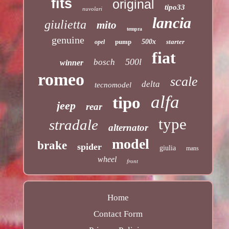
fits
original
tipo33
nuvolari
lancia
giulietta
mito
tempra
genuine
pump
500x
starter
opel
fiat
500l
bosch
winner
romeo
scale
delta
tecnomodel
alfa
tipo
jeep
rear
type
stradale
alternator
model
brake
spider
giulia
mans
wheel
front
Home
Contact Form