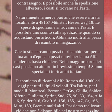
contrassegno. È possibile anche la spedizione
all'estero, i costi si trovano nell'asta.
Naturalmente la merce può anche essere ritirata
localmente a 48157 Münster, Hessenweg 18. Le
spese di spedizione si trovano nell'asta. È
possibile uno sconto sulla spedizione quando si
acquistano più articoli. Abbiamo molti altri pezzi
di ricambio in magazzino.
Che tu stia cercando pezzi di ricambio rari per la
tua auto d'epoca o pezzi nuovi per la tua Alfa
moderna, basta chiedere. Nella maggior parte dei
casi possiamo aiutarti in brevissimo tempo! Siamo
specialisti in ricambi italiani.
Disponiamo di ricambi Alfa Romeo dal 1960 ad
oggi per tutti i tipi di veicoli. Tra l'altro, per i
modelli. Montreal, Bertone Gt/Gtv, Giulia, Spider,
Alfetta, Giulietta, Sprint, Sud, 75, 90, 33, 164, Alfa
6, Spider 916, Gtv 916, 156, 155, 147, Gt, 166,
Mito, 159, Brera e molti altri. Possiamo realizzare
ciò che non è disponibile nel nostro magazzino