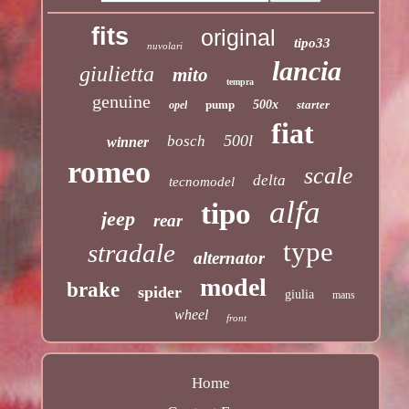
fits
original
tipo33
nuvolari
lancia
giulietta
mito
tempra
genuine
pump
500x
starter
opel
fiat
500l
bosch
winner
romeo
scale
delta
tecnomodel
alfa
tipo
jeep
rear
type
stradale
alternator
model
brake
spider
giulia
mans
wheel
front
Home