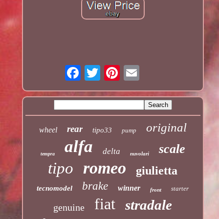
original
rear
wheel
tipo33
pump
alfa
scale
delta
nuvolari
tempra
romeo
tipo
giulietta
brake
winner
tecnomodel
starter
front
fiat
stradale
genuine