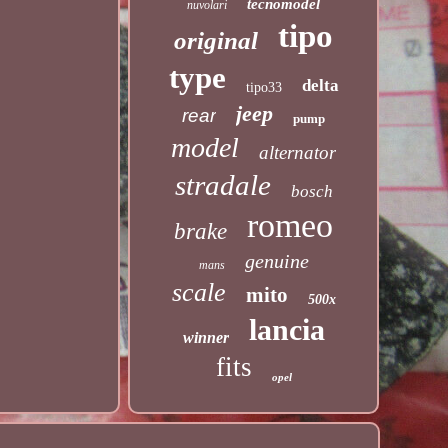
tecnomodel
nuvolari
tipo
original
type
delta
tipo33
jeep
rear
pump
model
alternator
stradale
bosch
romeo
brake
genuine
mans
scale
mito
500x
lancia
winner
fits
opel