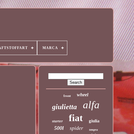
AFTSTOFFART
MARCA
wheel
front
alfa
giulietta
fiat
giulia
starter
500l
spider
tempra