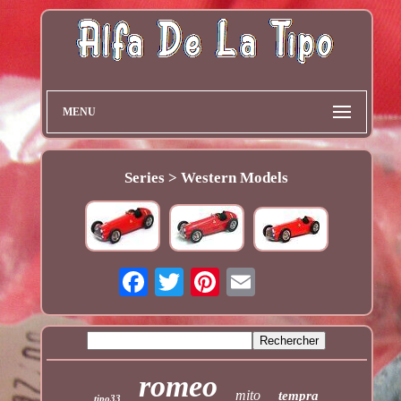
MENU
Series > Western Models
romeo
mito
tempra
tipo33