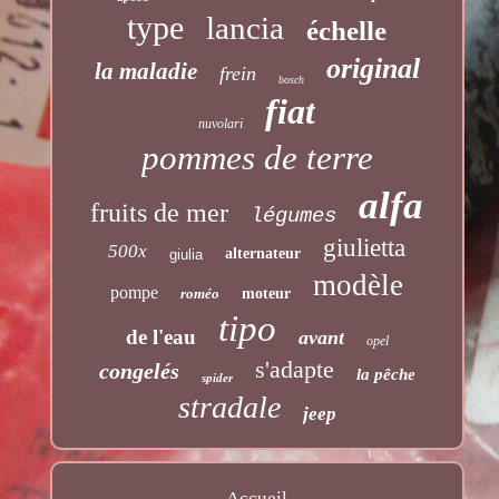
type
lancia
échelle
original
la maladie
frein
bosch
fiat
nuvolari
pommes de terre
alfa
fruits de mer
légumes
giulietta
500x
alternateur
giulia
modèle
pompe
roméo
moteur
tipo
de l'eau
avant
opel
s'adapte
congelés
la pêche
spider
stradale
jeep
Accueil