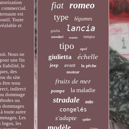
autorisation
romeo
fiat
on commercial.
ternaute est
type
légumes
outil. Toute
préalable et
lancia
giulia
tempra
nuvolari
roméo
tipo
opel
soit. Nous ne
échelle
giulietta
 pour une fin
avant
jeep
fiabilité, le
la pêche
ques, des
moteur
nu du site
fruits de mer
s être tenu
ect, indirect
la maladie
pompe
in ou dommage
stradale
méthodes ou
mito
 ces dommages
congelés
 à toute autre
s'adapte
dommages. Les
spider
s logos, les
modèle