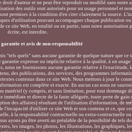
le droit d'auteur et ne peut être reproduit ou modifié sans notre 
ilisation des outils sont autorisés pour un usage personnel et n
sont permises à la condition d'en citer clairement la source. L'in
iques d'utilisation pouvant accompagner chaque publication ou 
e ce site Web, en totalité ou en partie, sans notre autorisation 
écrite, est interdite.
 garantie et avis de non-responsabilité
nis "tels quels" sans aucune garantie de quelque nature que ce 
arantie expresse ou implicite relative à la qualité, à un usage
 nous ne fournissons aucune garantie relative à l'exactitude, la 
ntenu, des publications, des services, des programmes informati
ertextes contenus dans ce site Web. Nous mettons à jour le conte
information est complète et exacte. En aucun cas nous ne sauron
 matériel (y compris, et sans limitation, pour tout dommage dir
te immédiate et directe de la faute alléguée, toute perte de ga
ption des affaires) résultant de l'utilisation d'information, de 
 de l'incapacité d'utiliser ce site Web et son contenu et ce, que
elle, à la responsabilité contractuelle ou extra-contractuelle ou
us ayons pu être averti au préalable de la possibilité de tels 
tes, les images, les photos, les illustrations, les graphiques, le