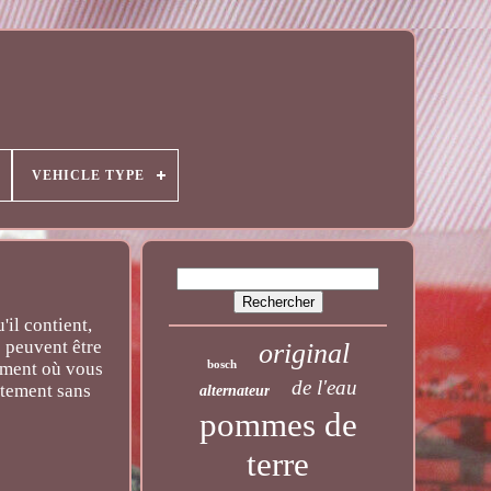
VEHICLE TYPE
'il contient,
s peuvent être
original
bosch
moment où vous
de l'eau
atement sans
alternateur
pommes de
terre