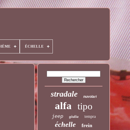
HÈME
ÉCHELLE
stradale
nuvolari
alfa
tipo
jeep
giulia
tempra
échelle
frein