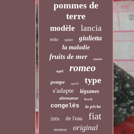
pommes de
terre
lancia
modèle
giulietta
mito
spider
la maladie
fruits de mer
roméo
romeo
opel
type
pompe
tipo33
s'adapte
légumes
alternateur
bosch
congelés
la pêche
fiat
de l'eau
500x
original
moteur