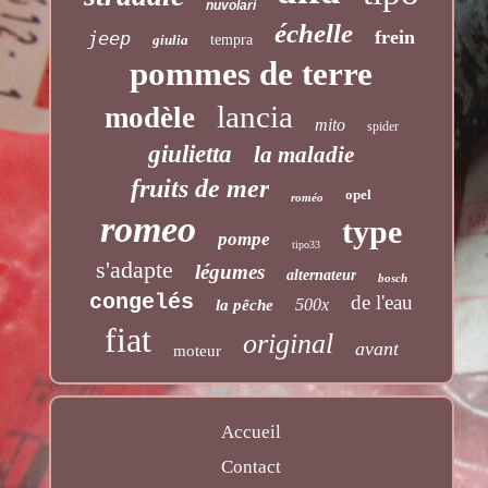
nuvolari
échelle
frein
jeep
giulia
tempra
pommes de terre
lancia
modèle
mito
spider
giulietta
la maladie
fruits de mer
opel
roméo
romeo
type
pompe
tipo33
s'adapte
légumes
alternateur
bosch
congelés
de l'eau
500x
la pêche
fiat
original
avant
moteur
Accueil
Contact