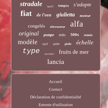
stradale
s'adapte
tempra
tipo33
fiat
de l'eau
giulietta
moteur
alfa
congelés
alternateur
original
500x
pompe
mito
roméo
modèle
échelle
opel
spider
giulia
type
fruits de mer
nuvolari
lancia
Accueil
Contact
Déclaration de confidentialité
Entente d'utilisation