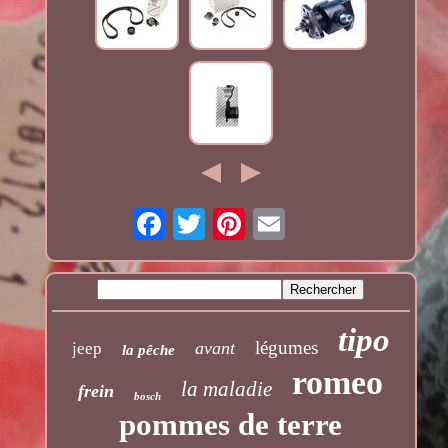
tipo
légumes
avant
jeep
la pêche
romeo
la maladie
frein
bosch
pommes de terre