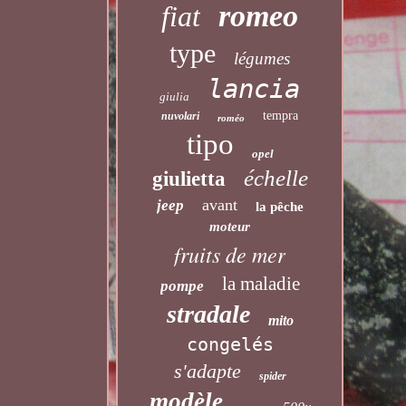
romeo
fiat
type
légumes
lancia
giulia
tempra
nuvolari
roméo
tipo
opel
échelle
giulietta
avant
jeep
la pêche
moteur
fruits de mer
la maladie
pompe
stradale
mito
congelés
s'adapte
spider
modèle