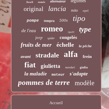
légumes
alternateur
bosch
roméo
lancia
original
mito
opel
tipo
500x
pompe
tempra
romeo
type
de l'eau
tipo33
congelés
jeep
spider
échelle
fruits de mer
la pêche
alfa
stradale
avant
frein
fiat
giulietta
giulia
nuvolari
s'adapte
la maladie
moteur
pommes de terre
modèle
Accueil