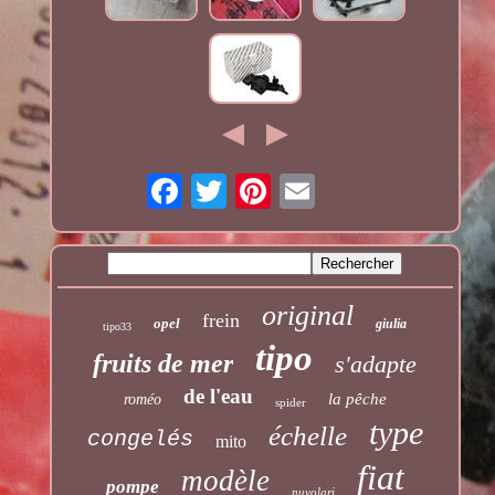
original
frein
opel
giulia
tipo33
tipo
fruits de mer
s'adapte
de l'eau
la pêche
roméo
spider
type
échelle
congelés
mito
fiat
modèle
pompe
nuvolari