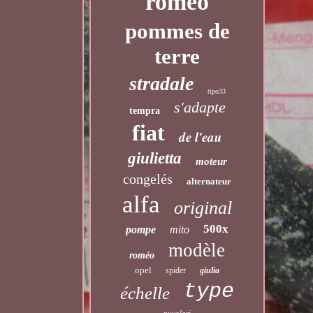
romeo
pommes de
terre
stradale
tipo33
s'adapte
tempra
fiat
de l'eau
giulietta
moteur
congelés
alternateur
alfa
original
500x
pompe
mito
modèle
roméo
opel
spider
giulia
type
échelle