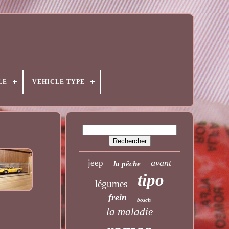
LE
VEHICLE TYPE
avant
jeep
la pêche
tipo
légumes
frein
bosch
la maladie