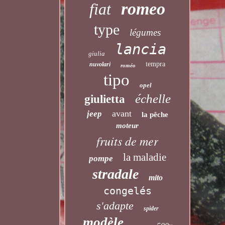
romeo
fiat
type
légumes
lancia
giulia
tempra
nuvolari
roméo
tipo
opel
échelle
giulietta
avant
jeep
la pêche
moteur
fruits de mer
la maladie
pompe
stradale
mito
congelés
s'adapte
spider
modèle