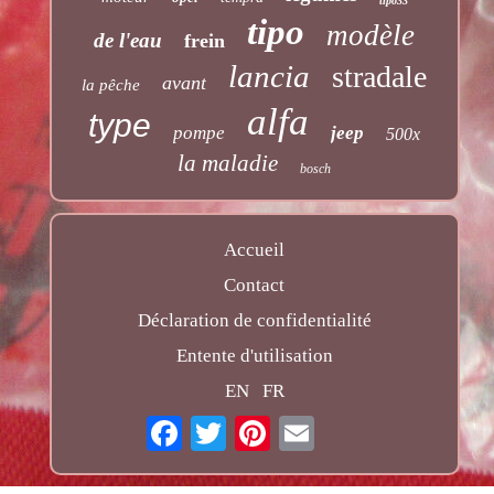
tipo33
tipo
modèle
de l'eau
frein
lancia
stradale
avant
la pêche
alfa
type
pompe
jeep
500x
la maladie
bosch
Accueil
Contact
Déclaration de confidentialité
Entente d'utilisation
EN
FR