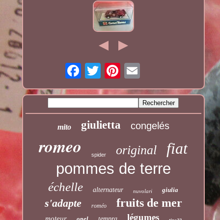
giulietta
congelés
mito
romeo
fiat
original
spider
pommes de terre
échelle
alternateur
giulia
nuvolari
fruits de mer
s'adapte
roméo
légumes
moteur
opel
tempra