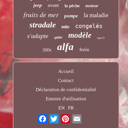
avant
jeep
la pêche
moteur
fruits de mer
la maladie
pompe
stradale
congelés
mito
modèle
s'adapte
spider
tipo33
alfa
frein
500x
Accueil
Contact
Déclaration de confidentialité
Entente d'utilisation
EN
FR