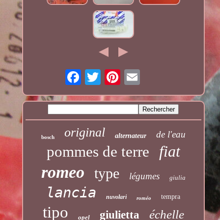
original
de l'eau
alternateur
bosch
fiat
pommes de terre
romeo
type
légumes
giulia
lancia
tempra
nuvolari
roméo
tipo
échelle
giulietta
opel