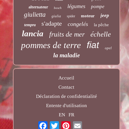
légumes
pompe
alternateur
bosch
giulietta
jeep
moteur
giulia
spider
s'adapte
congelés
la pêche
tempra
lancia
échelle
fruits de mer
fiat
pommes de terre
opel
la maladie
Accueil
Contact
Déclaration de confidentialité
Entente d'utilisation
EN
FR