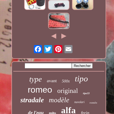
tipo
type
avant
500x
romeo
original
tipo33
stradale
modèle
nuvolari
roméo
alfa
de l'eau
frein
mito