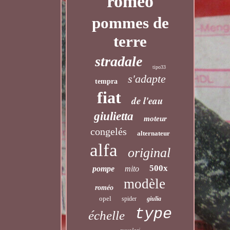
romeo
pommes de
terre
stradale
tipo33
s'adapte
tempra
fiat
de l'eau
giulietta
moteur
congelés
alternateur
alfa
original
500x
pompe
mito
modèle
roméo
opel
spider
giulia
type
échelle