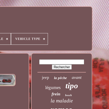
LE
VEHICLE TYPE
avant
jeep
la pêche
tipo
légumes
frein
bosch
la maladie