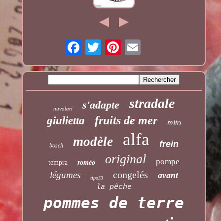
stradale
s'adapte
nuvolari
fruits de mer
giulietta
mito
alfa
modèle
frein
bosch
original
pompe
tempra
roméo
congelés
légumes
avant
tipo33
la pêche
pommes de terre