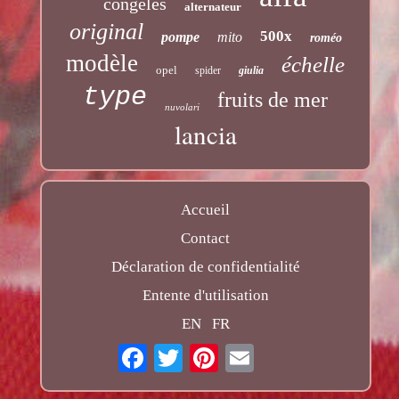
congelés
alternateur
original
500x
pompe
mito
roméo
modèle
échelle
opel
spider
giulia
type
fruits de mer
nuvolari
lancia
Accueil
Contact
Déclaration de confidentialité
Entente d'utilisation
EN
FR