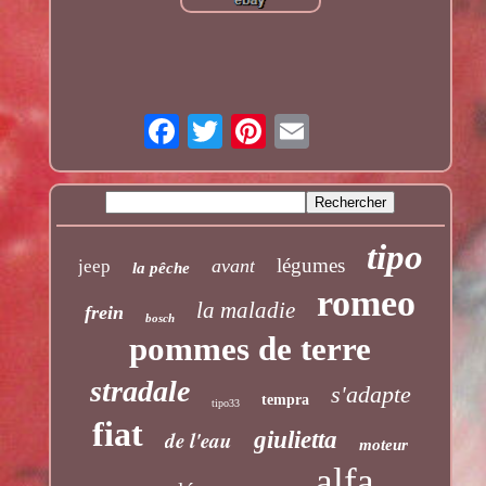
tipo
légumes
avant
jeep
la pêche
romeo
la maladie
frein
bosch
pommes de terre
stradale
s'adapte
tempra
tipo33
fiat
de l'eau
giulietta
moteur
alfa