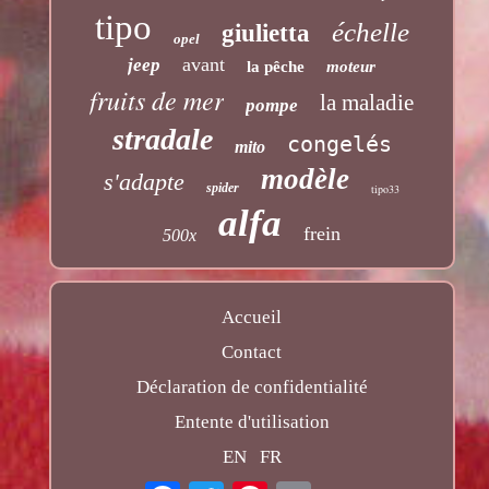
tipo
échelle
giulietta
opel
avant
jeep
la pêche
moteur
fruits de mer
la maladie
pompe
stradale
congelés
mito
modèle
s'adapte
spider
tipo33
alfa
frein
500x
Accueil
Contact
Déclaration de confidentialité
Entente d'utilisation
EN
FR