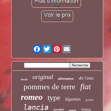
original
de l'eau
alternateur
bosch
fiat
pommes de terre
romeo
type
légumes
giulia
lancia
tempra
nuvolari
roméo