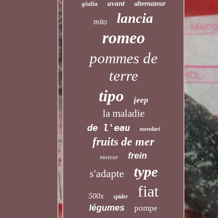
avant
giulia
alternateur
lancia
mito
romeo
pommes de
terre
tipo
jeep
la maladie
de l'eau
nuvolari
fruits de mer
frein
moteur
type
s'adapte
fiat
500x
spider
légumes
pompe