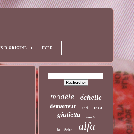
YS D'ORIGINE
TYPE
modèle
échelle
démarreur
opel
tipo33
giulietta
bosch
alfa
la pêche