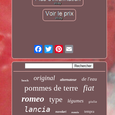
original
de l'eau
alternateur
bosch
fiat
pommes de terre
romeo
type
légumes
giulia
lancia
tempra
nuvolari
roméo