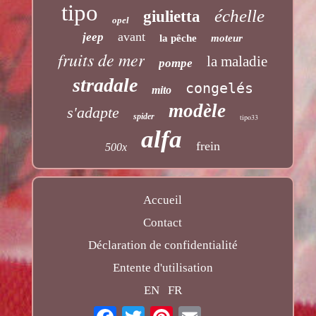
tipo
échelle
giulietta
opel
avant
jeep
la pêche
moteur
fruits de mer
la maladie
pompe
stradale
congelés
mito
modèle
s'adapte
spider
tipo33
alfa
frein
500x
Accueil
Contact
Déclaration de confidentialité
Entente d'utilisation
EN
FR